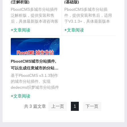
(泛解析版)
(基础版)
PbootCMS多城市分站插件
PbootCMS多城市分站插
泛解析版，提供安装和售
件，提供安装和售后，适用
后，具体最新版本请咨询客
于V3.1.3+，具体最新版本
服。由本站技术提供一次安
请咨询客服。由本站技术提
文章阅读
文章阅读
装及售后指导，确保完美运
供一次安装及售后指导，确
行。插件声明：插件开发源
保完美运行。
自参考织梦分站插件，郑州
=城市名称，全站通用，城
···
PbootCMS城市分站插件,
可以生成任意城市的分站链
接地址
基于PbootCMS v3.1.3制作
的城市分站插件。实现
dedecms织梦城市分站插件
效果。自动生成任意城市的
文章阅读
分站链接，同时支持分站之
间同页跳转。配合郑州标
共 3
上一页
1
下一页
签，无需重复添加资料，自
动生成带有城市···