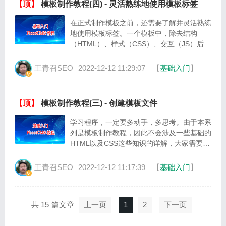
【顶】
模板制作教程(四) - 灵活熟练地使用模板标签
在正式制作模板之前，还需要了解并灵活熟练
地使用模板标签。一个模板中，除去结构
（HTML）、样式（CSS）、交互（JS）后就
是内容（数据）了，而数据就是通过模板标
签，把你在网站后台提交的内容调用出来，展
王青召SEO
2022-12-12 11:29:07
【
基础入门
】
···
【顶】
模板制作教程(三) - 创建模板文件
学习程序，一定要多动手，多思考。由于本系
列是模板制作教程，因此不会涉及一些基础的
HTML以及CSS这些知识的详解，大家需要自
行去了解。在了解PbootCMS的模型概念和拥
有一定的基础知识之后，就可以开···
王青召SEO
2022-12-12 11:17:39
【
基础入门
】
共 15
上一页
1
2
下一页