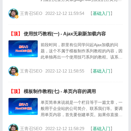
标签，可自由搭配使用{page:current}、
{page:coun···
王青召SEO
2022-12-12 11:59:54
【
基础入门
】
【顶】
使用技巧教程(一) - Ajax无刷新加载内容
前段时间，群里有位同学问起Ajax加载的问
题，这个不属于模板制作系列教程的内容，因
此单独再出一个使用技巧系列的教程。该系列
会写一些PbootCMS在使用过程中碰到的一些
问题，以及问题的解决方案。大家也···
王青召SEO
2022-12-12 11:58:55
【
基础入门
】
【顶】
模板制作教程(七) - 单页内容的调用
单页简单来说就是一个栏目等于一篇文章，一
般用于企业站的公司简介、联系我们等。要调
用单页内容，首先要创建单页。如果你直接去
后台 “文章内容 -- 单页内容”这里寻找的话，
将会一无所获，因为单页的创建是在···
王青召SEO
2022-12-12 11:58:29
【
基础入门
】