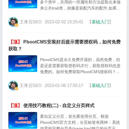
多个类中，共用的一些属性和方法提取出来做
来公共trait类，就像是装配汽车的配件,如果你
的类中要用到这些配件,就直接用use导入就可
以了，相当于把t···
王青召SEO
2023-02-02 15:25:41
【
基础入门
】
【顶】
PbootCMS安装好后提示需要授权码，如何免费
获取？
PbootCMS是永久免费开源的，虽然免费，但
是还是需要获取授权码才行，获取授权码也是
免费的。如何免费获取PbootCMS授权码？
1、打开PbootCMS官网的授权码页面：
https://www.pb···
王青召SEO
2023-01-06 17:55:17
【
基础入门
】
【顶】
使用技巧教程(二) - 自定义分页样式
要自定义分页，首先要使用分页。根据
PbootCMS官方文档，分页标签有两种：系统
内置的完整分页条{page:bar}独立的分页元素