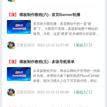
【顶】
模板制作教程(六) - 首页Banner轮播
首页的大图轮播，算是网站中的一道“硬
菜”了。大图美不美观，直接影响整个网站的
格局。当然，这道“硬菜”的关键部分应该掌握
在设计师手中，设计师就是这道菜的厨师，而
写模板的只不过是端盘子的而已。可是，职业
王青召SEO
2022-12-12 11:57:40
【
基础入门
】
不···
【顶】
模板制作教程(五) - 多级导航菜单
从本篇教程开始，将会以网站中常用的一些组
件为例，来帮助大家了解和熟悉PbootCMS的
标签。因为习惯从上往下写页面代码，所以就
从网页头部的导航菜单开始。本篇教程所需要
掌握的知识点：CSS盒子模型、CS···
王青召SEO
2022-12-12 11:56:46
【
基础入门
】