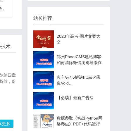
长。
站长推荐
2023年高考-图片文案大
全
络技术
郑州PbootCMS建站博客:
如何清除微信浏览器缓存
规范第四章
火车头7.6解决https火采
权益，促
集Void
Proc(System.Net.HttpWebRequest)
解决方案
【必读】最新广告法
数据爬取《实战Python网
读更多
络爬虫》PDF+代码运行