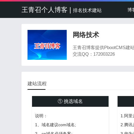
王青召个人博客 |
博
排名技术建站
网络技术
王青召博客提供PbootCMS
交流QQ：172003226
建站流程
① 挑选域名
说明：
1.阿
1、域名建议com域名;
2.腾
2、cn域名必须备案;
3.华