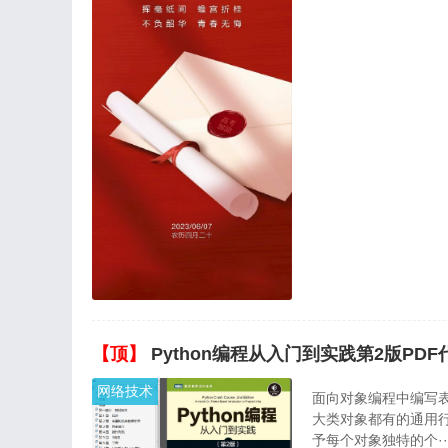
【顶】
Python编程从入门到实践第2版PD
网络技术
面向对象编程中编写
大类对象都有的通用
予每个对象独特的个··