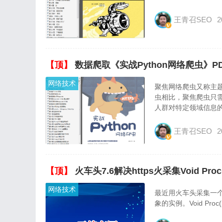
王青召SEO
2
【顶】
数据爬取《实战Python网络爬虫》P
网络技术
聚焦网络爬虫又称主
虫相比，聚焦爬虫只
人群对特定领域信息的·
王青召SEO
2
【顶】
火车头7.6解决https火采集Void Proc(
网络技术
最近用火车头采集一个
象的实例。Void Proc(