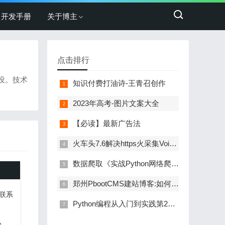
开发手册
关于博主
点击排行
建设。技术
知识付费打油诗-王青召创作
2023年高考-图片文案大全
【必读】最新广告法
火车头7.6解决https火采集Void Proc(System.Net.HttpWebRequest)解决方案
数据爬取《实战Python网络爬虫》PDF+代码运行
郑州PbootCMS建站博客:如何清除微信浏览器缓存
联系
Python编程从入门到实践第2版PDF代码分析运行
台。