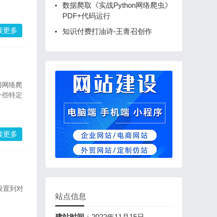
数据爬取《实战Python网络爬虫》
PDF+代码运行
读更多
知识付费打油诗-王青召创作
用网络爬
一些特定
读更多
设置到对
站点信息
建站时间
：2022年11月15日