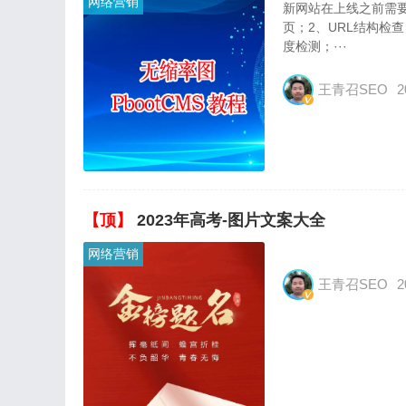
网络营销
新网站在上线之前需要
页；2、URL结构检
度检测；···
王青召SEO
2
【顶】
2023年高考-图片文案大全
网络营销
王青召SEO
2