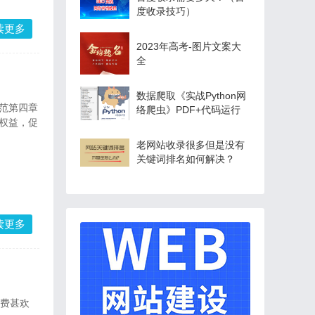
度收录技巧）
读更多
2023年高考-图片文案大
全
数据爬取《实战Python网
规范第四章
络爬虫》PDF+代码运行
权益，促
老网站收录很多但是没有
关键词排名如何解决？
读更多
付费甚欢