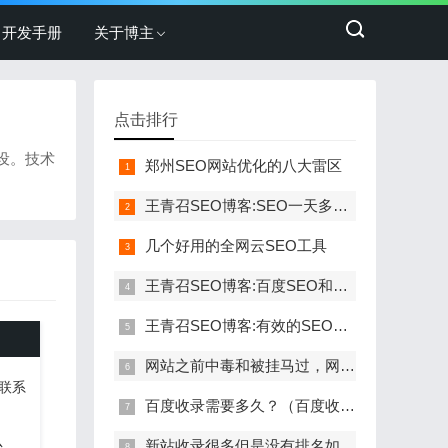
开发手册
关于博主
点击排行
建设。技术
郑州SEO网站优化的八大雷区
王青召SEO博客:SEO一天多少篇文章合理
几个好用的全网云SEO工具
王青召SEO博客:百度SEO和SEM的区别
王青召SEO博客:有效的SEO优化六项方法
网站之前中毒和被挂马过，网站改版后为一直不收录原因分析
联系
百度收录需要多久？（百度收录技巧）
新站收录很多但是没有排名如何解决?
台。