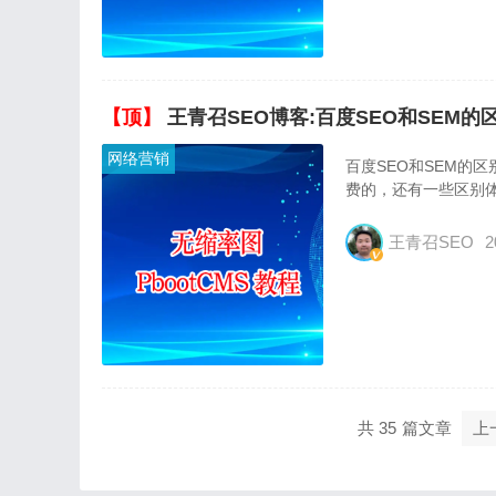
【顶】
王青召SEO博客:百度SEO和SEM的
网络营销
百度SEO和SEM的
费的，还有一些区别
王青召SEO
2
共 35
上