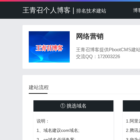
王青召个人博客 |
博
排名技术建站
网络营销
王青召博客提供PbootCMS
交流QQ：172003226
建站流程
① 挑选域名
说明：
1.阿
1、域名建议com域名;
2.腾
2、cn域名必须备案;
3.华