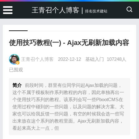
王青召个人博客 |
排名技术建站
使用技巧教程(一) - Ajax无刷新加载内容
王青召个人博客
2022-12-12
基础入门
107248人
已围观
简介
前段时间，群里有位同学问起Ajax加载的问题，
这个不属于模板制作系列教程的内容，因此单独再出一
个使用技巧系列的教程。该系列会写一些PbootCMS在
使用过程中碰到的一些问题，以及问题的解决方案。大
家也可以给我反馈一些问题，有空的时候我会选一些写
出来放在这个系列的教程里面。Ajax无刷新加载内容，
看起来高大上一点，但