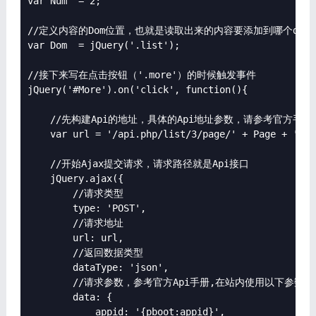
var Num  = 2;

//定义内容的Dom位置，也就是读取出来的内容要添加到哪个div里
var Dom  = jQuery('.list');

//接下来写在点击按钮（'.more'）的时候触发事件

jQuery('#More').on('click', function(){

    //先构建Api的地址，具体的Api地址参数，请参考官方手册。
    var url = '/api.php/list/3/page/' + Page + '/nu
    //开始Ajax提交请求，请求路径就是Api接口

    jQuery.ajax({

        //请求类型

        type: 'POST', 

        //请求地址

        url: url,

        //返回数据类型

        dataType: 'json',

        //请求参数，参考官方Api手册,在站内使用以下参数会
        data: {

            appid: '{pboot:appid}',
