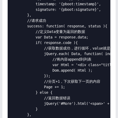
            timestamp: '{pboot:timestamp}',

            signature: '{pboot:signature}',

        },

        //请求成功

        success: function( response, status ){

            //定义Data变量为返回的数据

            var Data = response.data;

            if( response.code ){

                //获取数据成功，进行循环，value就是文章
                jQuery.each( Data, function( index,
                    //将内容append到列表

                    var Html = '<div class="title">
                    Dom.append( Html );

                });

                //分页+1，下次获取下一页的内容

                Page += 1;

            } else {

                //返回数据错误

                jQuery('#More').html('<span>' + Dat
            }

        },
